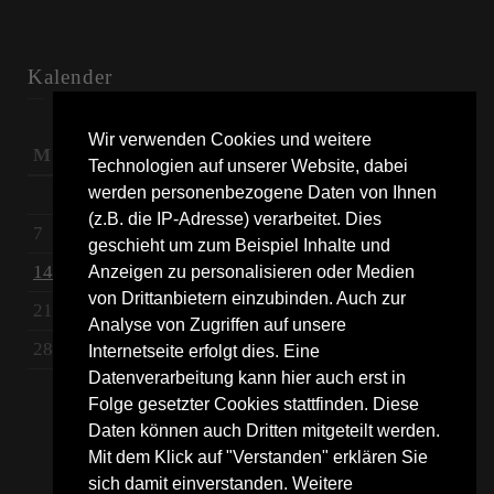
Kalender
Dezember 2015
Wir verwenden Cookies und weitere
M
D
M
D
F
S
S
Technologien auf unserer Website, dabei
werden personenbezogene Daten von Ihnen
1
2
3
4
5
6
(z.B. die IP-Adresse) verarbeitet. Dies
7
8
9
10
11
12
13
geschieht um zum Beispiel Inhalte und
14
15
16
17
18
19
20
Anzeigen zu personalisieren oder Medien
von Drittanbietern einzubinden. Auch zur
21
22
23
24
25
26
27
Analyse von Zugriffen auf unsere
28
29
30
31
Internetseite erfolgt dies. Eine
Datenverarbeitung kann hier auch erst in
Nov »
Folge gesetzter Cookies stattfinden. Diese
Daten können auch Dritten mitgeteilt werden.
Mit dem Klick auf "Verstanden" erklären Sie
sich damit einverstanden. Weitere