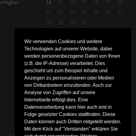
14
15
16
17
18
19
20
verfügbar
21
22
23
24
25
26
27
28
29
30
31
Nov »
Wir verwenden Cookies und weitere
Technologien auf unserer Website, dabei
werden personenbezogene Daten von Ihnen
(z.B. die IP-Adresse) verarbeitet. Dies
geschieht um zum Beispiel Inhalte und
Anzeigen zu personalisieren oder Medien
von Drittanbietern einzubinden. Auch zur
Analyse von Zugriffen auf unsere
Internetseite erfolgt dies. Eine
Datenverarbeitung kann hier auch erst in
Folge gesetzter Cookies stattfinden. Diese
Daten können auch Dritten mitgeteilt werden.
Mit dem Klick auf "Verstanden" erklären Sie