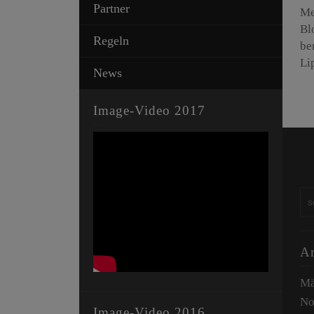
Partner
Me
Bl
Regeln
be
Li
News
Image-Video 2017
Ar
Mä
No
Image-Video 2016