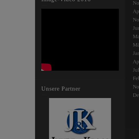
No
Ap
No
Ju
Ma
Mä
Ja
Ap
Ju
Fe
No
Unsere Partner
De