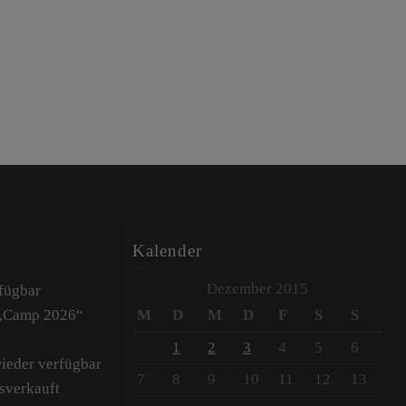
Kalender
Dezember 2015
fügbar
 „Camp 2026“
M
D
M
D
F
S
S
1
2
3
4
5
6
wieder verfügbar
7
8
9
10
11
12
13
sverkauft