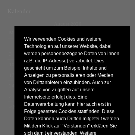
Kalender
August 2026
M
D
M
D
F
S
S
Wir verwenden Cookies und weitere
1
2
Technologien auf unserer Website, dabei
werden personenbezogene Daten von Ihnen
3
4
5
6
7
8
9
(z.B. die IP-Adresse) verarbeitet. Dies
10
11
12
13
14
15
16
geschieht um zum Beispiel Inhalte und
17
18
19
20
21
22
23
Anzeigen zu personalisieren oder Medien
von Drittanbietern einzubinden. Auch zur
24
25
26
27
28
29
30
Analyse von Zugriffen auf unsere
31
Internetseite erfolgt dies. Eine
Datenverarbeitung kann hier auch erst in
« Mrz
Folge gesetzter Cookies stattfinden. Diese
Daten können auch Dritten mitgeteilt werden.
Mit dem Klick auf "Verstanden" erklären Sie
sich damit einverstanden. Weitere