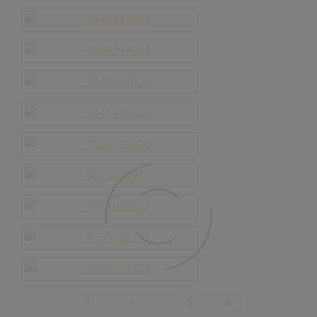
◄
1
2
3
4
5
6
►