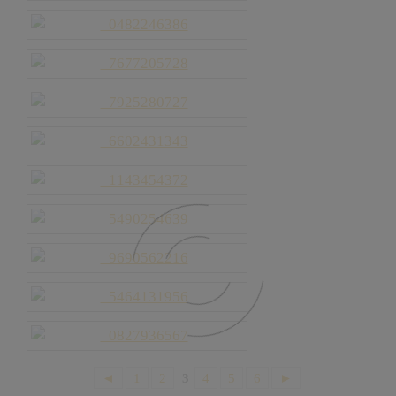
◄
1
2
3
4
5
6
►