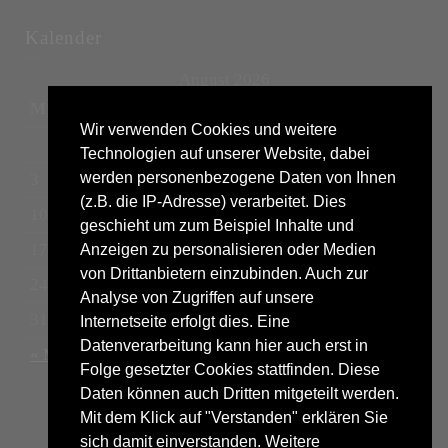
Kalender
August 2026
M
D
M
D
F
S
S
Wir verwenden Cookies und weitere
1
2
Technologien auf unserer Website, dabei
werden personenbezogene Daten von Ihnen
3
4
5
6
7
8
9
(z.B. die IP-Adresse) verarbeitet. Dies
10
11
12
13
14
15
16
geschieht um zum Beispiel Inhalte und
17
18
19
20
21
22
23
Anzeigen zu personalisieren oder Medien
von Drittanbietern einzubinden. Auch zur
24
25
26
27
28
29
30
Analyse von Zugriffen auf unsere
31
Internetseite erfolgt dies. Eine
Datenverarbeitung kann hier auch erst in
« Mrz
Folge gesetzter Cookies stattfinden. Diese
Daten können auch Dritten mitgeteilt werden.
Mit dem Klick auf "Verstanden" erklären Sie
sich damit einverstanden. Weitere