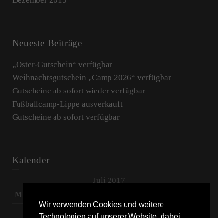
Dezember 2015
Neueste Beiträge
„Oster-Gutschein“ verfügbar
Weihnachtsgutschein „Camp 2026“ verfügbar
Gutscheine ab sofort wieder verfügbar
Fußballcamp-Lippe ausverkauft
Gutscheine ab sofort verfügbar
Kalender
Juli 2017
M
D
M
D
F
S
S
Wir verwenden Cookies und weitere
1
2
Technologien auf unserer Website, dabei