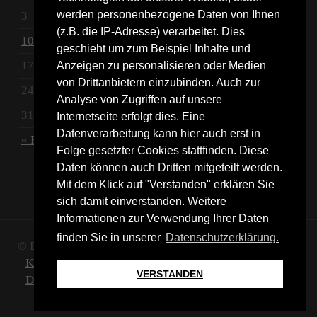
werden personenbezogene Daten von Ihnen
3
4
5
6
7
8
9
(z.B. die IP-Adresse) verarbeitet. Dies
10
11
12
13
14
15
16
geschieht um zum Beispiel Inhalte und
17
18
19
20
21
22
23
Anzeigen zu personalisieren oder Medien
von Drittanbietern einzubinden. Auch zur
24
25
26
27
28
29
30
Analyse von Zugriffen auf unsere
31
Internetseite erfolgt dies. Eine
Datenverarbeitung kann hier auch erst in
« Feb
Apr »
Folge gesetzter Cookies stattfinden. Diese
Daten können auch Dritten mitgeteilt werden.
Mit dem Klick auf "Verstanden" erklären Sie
sich damit einverstanden. Weitere
Informationen zur Verwendung Ihrer Daten
finden Sie in unserer
Datenschutzerklärung.
© Blomberg Medien - Markus Bültmann
Kontakt
Impressum
AGB
VERSTANDEN
Datenschutzerklärung